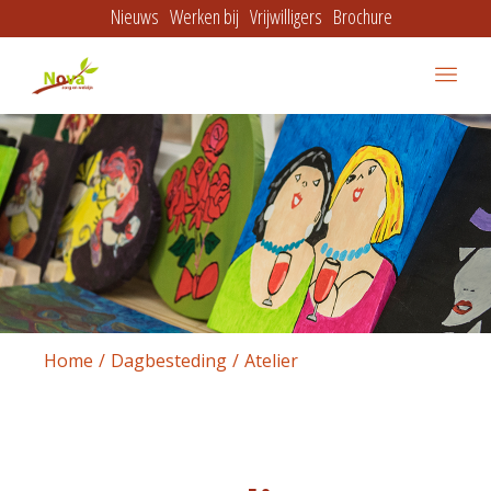
Nieuws
Werken bij
Vrijwilligers
Brochure
Home
Dagbesteding
Atelier